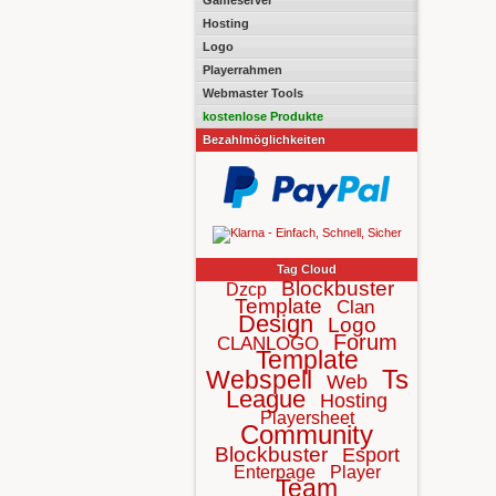
Gameserver
Hosting
Logo
Playerrahmen
Webmaster Tools
kostenlose Produkte
Bezahlmöglichkeiten
Tag Cloud
Blockbuster
Dzcp
Template
Clan
Design
Logo
Forum
CLANLOGO
Template
Ts
Webspell
Web
League
Hosting
Playersheet
Community
Blockbuster
Esport
Enterpage
Player
Team