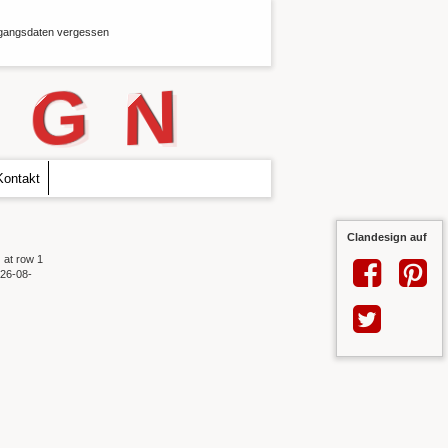
angsdaten vergessen
G
N
Kontakt
Clandesign auf
 at row 1
026-08-