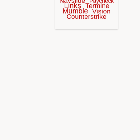
Navslide
Paycheck
Links
Termine
Mumble
Vision
Counterstrike