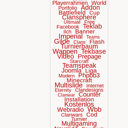
Playerrahmen
World
Addon
Portfolio
Battlefield
Cup
Clansphere
Free
Ultimate
Teklab
Facebook
Banner
Ilch
Imperial
Teams
Gilde
Flash
Clans
Turnierbaum
Wappen
Tekbase
Video
Prepage
Starcraft
Teamspeak
Joomla
Liga
Phpbb3
Modern
Minecraft
Multislide
Internet
Clandesigns
Eternity
Counter
Clanwar
Installation
Kostenlos
Wbb
Webradio
Cod
Clanwars
Turnier
Multigaming