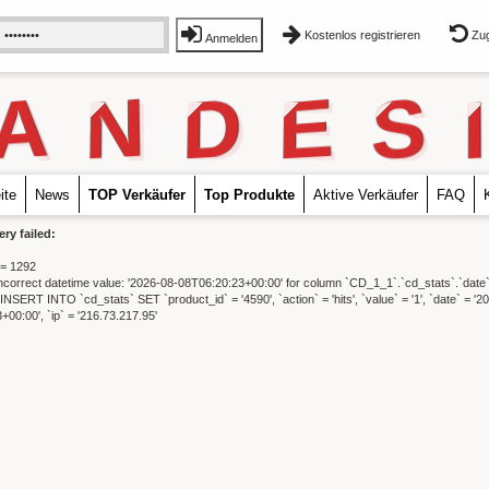
Kostenlos registrieren
Zug
Anmelden
A
N
D
E
S
I
ite
News
TOP Verkäufer
Top Produkte
Aktive Verkäufer
FAQ
y failed:
= 1292
ncorrect datetime value: '2026-08-08T06:20:23+00:00' for column `CD_1_1`.`cd_stats`.`date`
INSERT INTO `cd_stats` SET `product_id` = '4590', `action` = 'hits', `value` = '1', `date` = '2
00:00', `ip` = '216.73.217.95'