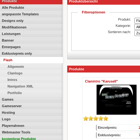
Produkte
Produktübersicht
Alle Produkte
Filteroptionen
angepasste Templates
Produkt:
Designs only
Kategorie:
Modifikationen
Sortieren nach:
Leistungen
Banner
Enterpages
Exklusivpreis only
Flash
Allgemein
Produkte
Clanlogo
Intros
Clanintro "Karusell"
Navigation XML
Portfolio
Games
Gameserver
Hosting
Logo
Playerrahmen
Einzelpreis:
Webmaster Tools
Exklusivpreis:
kostenlose Produkte