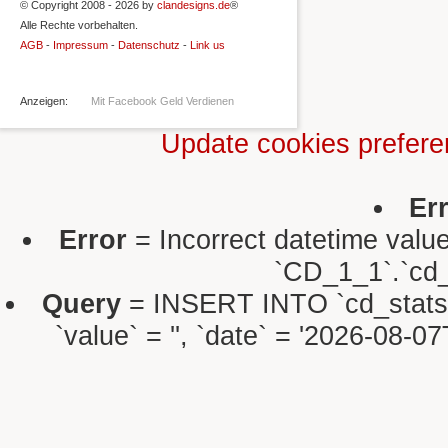
© Copyright 2008 - 2026 by
clandesigns.de
®
Alle Rechte vorbehalten.
AGB
-
Impressum
-
Datenschutz
-
Link us
Anzeigen:
Mit Facebook Geld Verdienen
Update cookies prefer
Er
Error
= Incorrect datetime valu
`CD_1_1`.`cd_s
Query
= INSERT INTO `cd_stats` S
`value` = '', `date` = '2026-08-0