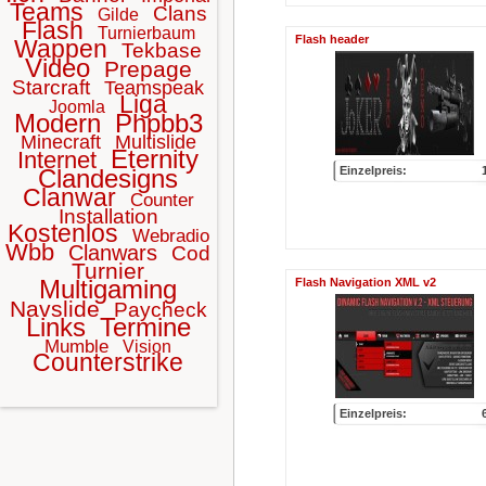
Teams
Clans
Gilde
Flash
Turnierbaum
Flash header
Wappen
Tekbase
Video
Prepage
Starcraft
Teamspeak
Liga
Joomla
Modern
Phpbb3
Minecraft
Multislide
Eternity
Internet
Clandesigns
Einzelpreis:
Clanwar
Counter
Installation
Kostenlos
Webradio
Wbb
Clanwars
Cod
Turnier
Multigaming
Flash Navigation XML v2
Navslide
Paycheck
Links
Termine
Mumble
Vision
Counterstrike
Einzelpreis: