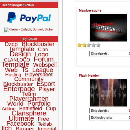
Bezahlmöglichkeiten
Member suche
Tag Cloud
Blockbuster
Dzcp
Template
Clan
Design
Logo
Einzelpreis:
Forum
CLANLOGO
Template
Webspell
Ts
League
Web
Playersheet
Hosting
Flash Header
Community
Esport
Blockbuster
Enterpage
Player
Team
Playerrahmen
Portfolio
World
Cup
Battlefield
Addon
Einzelpreis:
Clansphere
Ultimate
Free
Exklusivpreis:
Facebook
Teklab
Ilch
Banner
Imperial