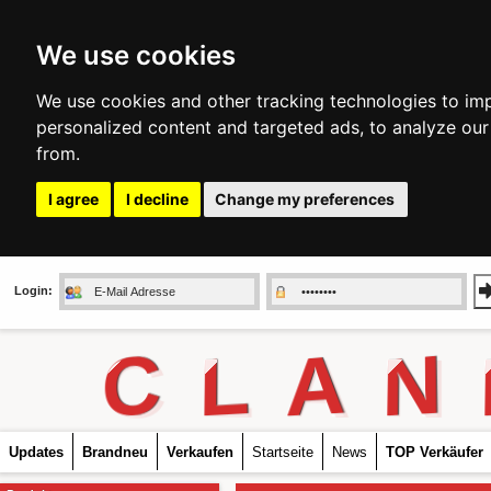
We use cookies
We use cookies and other tracking technologies to im
personalized content and targeted ads, to analyze our
from.
I agree
I decline
Change my preferences
Login:
C
L
A
N
Updates
Brandneu
Verkaufen
Startseite
News
TOP Verkäufer