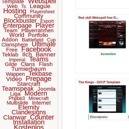
Webspell
Template
League
Web
Ts
Hosting
Playersheet
Community
Red skill Webspell free D...
Blockbuster
Esport
Player
Enterpage
Team
Playerrahmen
World
Portfolio
Addon
Battlefield
Cup
Ultimate
Clansphere
Facebook
Free
Ilch
Banner
Teklab
kostenlos
Teams
Imperial
Clans
Flash
Gilde
Turnierbaum
Tekbase
Wappen
Prepage
Video
Starcraft
The Kings - DZCP Template
Teamspeak
Joomla
Modern
Liga
Phpbb3
Minecraft
Internet
Multislide
Eternity
Clandesigns
Counter
Clanwar
Einzelpreis:
Installation
Kostenlos