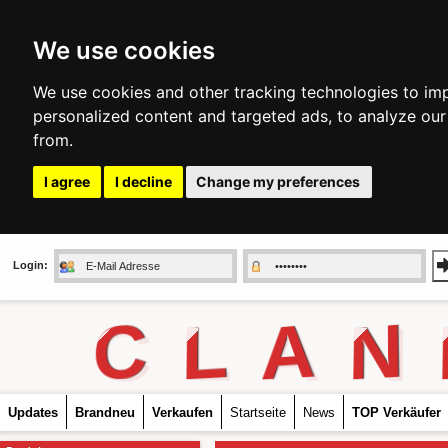
We use cookies
We use cookies and other tracking technologies to im
personalized content and targeted ads, to analyze our
from.
I agree
I decline
Change my preferences
Login:
C
L
A
N
Updates
Brandneu
Verkaufen
Startseite
News
TOP Verkäufer