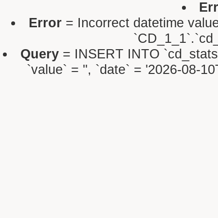
Er
Error
= Incorrect datetime valu
`CD_1_1`.`cd_s
Query
= INSERT INTO `cd_stats` S
`value` = '', `date` = '2026-08-1