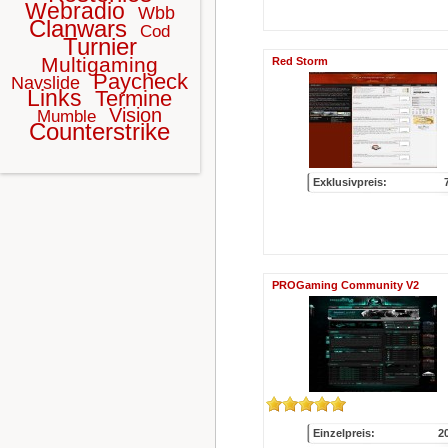
Webradio
Wbb
Clanwars
Cod
Turnier
Multigaming
Red Storm
Paycheck
Navslide
Links
Termine
Vision
Mumble
Counterstrike
Exklusivpreis:
PROGaming Community V2
Einzelpreis:
2