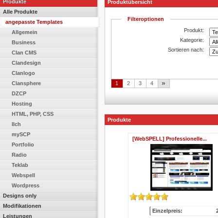
Produkte
Produktübersicht
Alle Produkte
Filteroptionen
angepasste Templates
Produkt:
Allgemein
Kategorie:
Business
Sortieren nach:
Clan CMS
Clandesign
Clanlogo
»
Clansphere
1
2
3
4
DZCP
Hosting
HTML, PHP, CSS
Produkte
Ilch
mySCP
[WebSPELL] Professionelle...
Portfolio
Radio
Teklab
Webspell
Wordpress
Designs only
Modifikationen
Einzelpreis:
Leistungen