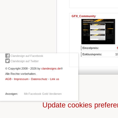
GFX_Community
Einzelpreis:
Exklusivpreis:
1
Clandesign auf Facebook
Clandesign auf Twitter
© Copyright 2008 - 2026 by
clandesigns.de
®
Alle Rechte vorbehalten.
AGB
-
Impressum
-
Datenschutz
-
Link us
Anzeigen:
Mit Facebook Geld Verdienen
Update cookies prefer