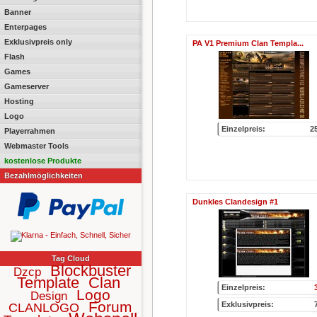
Banner
Enterpages
Exklusivpreis only
PA V1 Premium Clan Templa...
Flash
Games
Gameserver
Hosting
Logo
Einzelpreis:
2
Playerrahmen
Webmaster Tools
kostenlose Produkte
Bezahlmöglichkeiten
Dunkles Clandesign #1
Tag Cloud
Blockbuster
Dzcp
Template
Clan
Einzelpreis:
Logo
Design
Forum
Exklusivpreis:
CLANLOGO