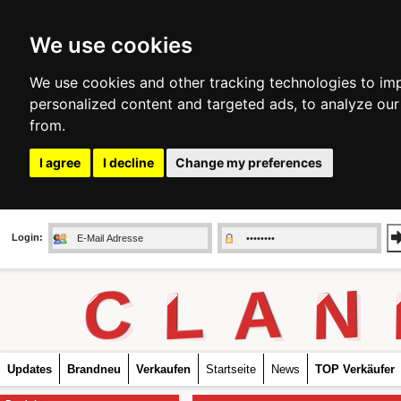
We use cookies
We use cookies and other tracking technologies to im
personalized content and targeted ads, to analyze our
from.
I agree
I decline
Change my preferences
Login:
C
L
A
N
Updates
Brandneu
Verkaufen
Startseite
News
TOP Verkäufer