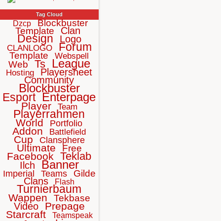
Tag Cloud
Blockbuster
Dzcp
Clan
Template
Design
Logo
Forum
CLANLOGO
Template
Webspell
League
Ts
Web
Playersheet
Hosting
Community
Blockbuster
Enterpage
Esport
Player
Team
Playerrahmen
World
Portfolio
Addon
Battlefield
Cup
Clansphere
Ultimate
Free
Teklab
Facebook
Banner
Ilch
Gilde
Imperial
Teams
Clans
Flash
Turnierbaum
Wappen
Tekbase
Prepage
Video
Starcraft
Teamspeak