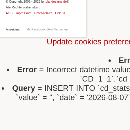
© Copyright 2008 - 2026 by
clandesigns.de
®
Alle Rechte vorbehalten.
AGB
-
Impressum
-
Datenschutz
-
Link us
Anzeigen:
Mit Facebook Geld Verdienen
Update cookies prefer
Er
Error
= Incorrect datetime valu
`CD_1_1`.`cd_s
Query
= INSERT INTO `cd_stats` S
`value` = '', `date` = '2026-08-0