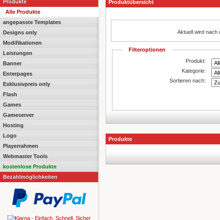
Produkte
Produktübersicht
Alle Produkte
angepasste Templates
Aktuell wird nach
Designs only
Modifikationen
Filteroptionen
Leistungen
Produkt:
Banner
Kategorie:
Enterpages
Sortieren nach:
Exklusivpreis only
Flash
Games
Gameserver
Hosting
Logo
Produkte
Playerrahmen
Webmaster Tools
kostenlose Produkte
Bezahlmöglichkeiten