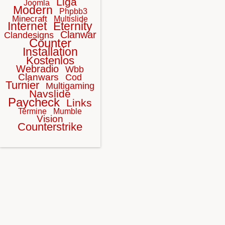
Liga
Joomla
Modern
Phpbb3
Minecraft
Multislide
Internet
Eternity
Clanwar
Clandesigns
Counter
Installation
Kostenlos
Webradio
Wbb
Clanwars
Cod
Turnier
Multigaming
Navslide
Paycheck
Links
Termine
Mumble
Vision
Counterstrike