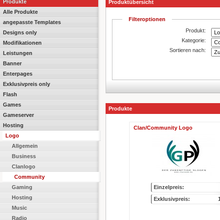
Produkte
Produktübersicht
Alle Produkte
Filteroptionen
angepasste Templates
Produkt:
Designs only
Kategorie:
Modifikationen
Sortieren nach:
Leistungen
Banner
Enterpages
Exklusivpreis only
Flash
Games
Produkte
Gameserver
Hosting
Clan/Community Logo
Logo
Allgemein
Business
Clanlogo
Community
Gaming
Einzelpreis:
Hosting
Exklusivpreis:
Music
Radio