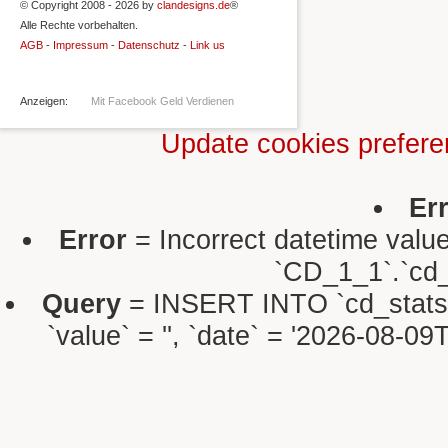
© Copyright 2008 - 2026 by
clandesigns.de
®
Alle Rechte vorbehalten.
AGB
-
Impressum
-
Datenschutz
-
Link us
Anzeigen:
Mit Facebook Geld Verdienen
Update cookies prefer
Er
Error
= Incorrect datetime valu
`CD_1_1`.`cd_s
Query
= INSERT INTO `cd_stats` S
`value` = '', `date` = '2026-08-0