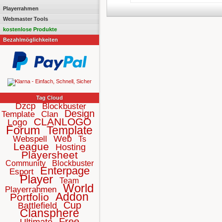
Playerrahmen
Webmaster Tools
kostenlose Produkte
Bezahlmöglichkeiten
Tag Cloud
Dzcp
Blockbuster
Design
Template
Clan
CLANLOGO
Logo
Forum
Template
Web
Webspell
Ts
League
Hosting
Playersheet
Community
Blockbuster
Enterpage
Esport
Player
Team
World
Playerrahmen
Addon
Portfolio
Cup
Battlefield
Clansphere
Free
Ultimate