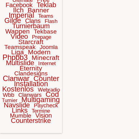
Teklab
Facebook
Ilch
Banner
Imperial
Teams
Gilde
Clans
Flash
Turnierbaum
Wappen
Tekbase
Video
Prepage
Starcraft
Teamspeak
Joomla
Liga
Modern
Phpbb3
Minecraft
Multislide
Internet
Eternity
Clandesigns
Clanwar
Counter
Installation
Kostenlos
Webradio
Cod
Wbb
Clanwars
Multigaming
Turnier
Navslide
Paycheck
Links
Termine
Vision
Mumble
Counterstrike