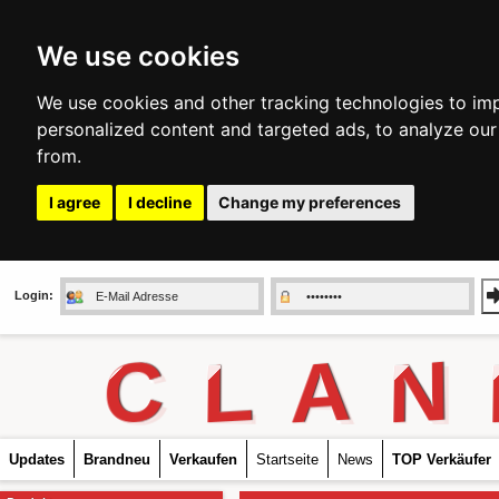
We use cookies
We use cookies and other tracking technologies to im
personalized content and targeted ads, to analyze our
from.
I agree
I decline
Change my preferences
Login:
C
L
A
N
Updates
Brandneu
Verkaufen
Startseite
News
TOP Verkäufer