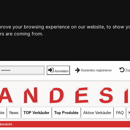
prove your browsing experience on our website, to show yo
ors are coming from.
Kostenlos registrieren
Zug
Anmelden
A
N
D
E
S
I
ite
News
TOP Verkäufer
Top Produkte
Aktive Verkäufer
FAQ
bersicht