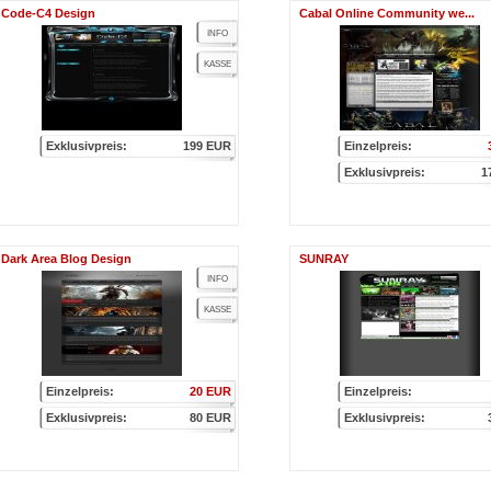
Code-C4 Design
Cabal Online Community we...
INFO
KASSE
Exklusivpreis:
199 EUR
Einzelpreis:
Exklusivpreis:
1
Dark Area Blog Design
SUNRAY
INFO
KASSE
Einzelpreis:
20 EUR
Einzelpreis:
Exklusivpreis:
80 EUR
Exklusivpreis: