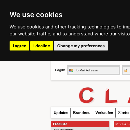
We use cookies
We use cookies and other tracking technologies to im
our website traffic, and to understand where our visit
I agree
I decline
Change my preferences
Login:
C
L
Updates
Brandneu
Verkaufen
Startse
Produkte
Produktü
Alle Produkte