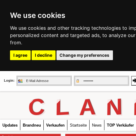
We use cookies
We use cookies and other tracking technologies to im
personalized content and targeted ads, to analyze our
from.
I agree
I decline
Change my preferences
Login:
C
L
A
N
Updates
Brandneu
Verkaufen
Startseite
News
TOP Verkäufer