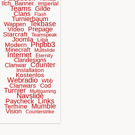
Ilch
Banner
Imperial
Teams
Gilde
Clans
Flash
Turnierbaum
Tekbase
Wappen
Prepage
Video
Starcraft
Teamspeak
Joomla
Liga
Phpbb3
Modern
Minecraft
Multislide
Internet
Eternity
Clandesigns
Counter
Clanwar
Installation
Kostenlos
Webradio
Wbb
Clanwars
Cod
Turnier
Multigaming
Navslide
Links
Paycheck
Mumble
Termine
Vision
Counterstrike