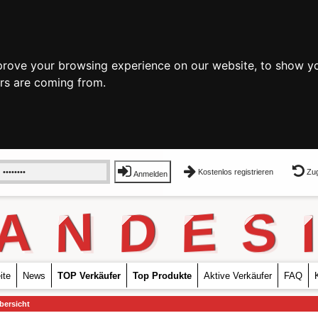
prove your browsing experience on our website, to show yo
ors are coming from.
Kostenlos registrieren
Zug
Anmelden
A
N
D
E
S
I
ite
News
TOP Verkäufer
Top Produkte
Aktive Verkäufer
FAQ
bersicht