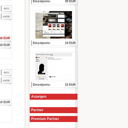
Einzelpreis:
39 EUR
INFO
KASSE
50 EUR
Einzelpreis:
19 EUR
50 EUR
INFO
KASSE
Einzelpreis:
15 EUR
Anzeigen
10 EUR
Partner
Premium Partner