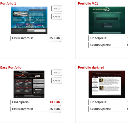
Portfolio 1
Portfolio V.01
INFO
KASSE
Exklusivpreis:
35 EUR
Einzelpreis:
Exklusivpreis:
Easy Portfolio
Portfolio dark red
INFO
KASSE
Einzelpreis:
13 EUR
Einzelpreis:
Exklusivpreis:
25 EUR
Exklusivpreis: