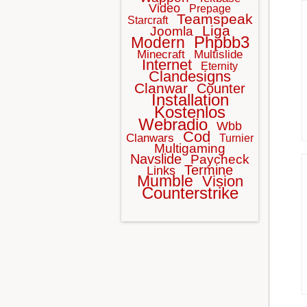
Video
Prepage
Teamspeak
Starcraft
Liga
Joomla
Phpbb3
Modern
Minecraft
Multislide
Internet
Eternity
Clandesigns
Clanwar
Counter
Installation
Kostenlos
Webradio
Wbb
Cod
Clanwars
Turnier
Multigaming
Navslide
Paycheck
Termine
Links
Mumble
Vision
Counterstrike