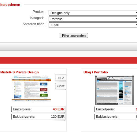
ilteroptionen
Produkt:
Kategorie:
Sortieren nach:
MisteR-S Private Design
Blog / Portfolio
INFO
KASSE
Einzelpreis:
40 EUR
Einzelpreis:
Exklusivpreis:
120 EUR
Exklusivpreis: