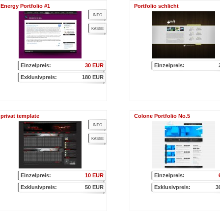
Energy Portfolio #1
Portfolio schlicht
INFO
KASSE
Einzelpreis:
30 EUR
Einzelpreis:
Exklusivpreis:
180 EUR
privat template
Colone Portfolio No.5
INFO
KASSE
Einzelpreis:
10 EUR
Einzelpreis:
Exklusivpreis:
50 EUR
Exklusivpreis:
3