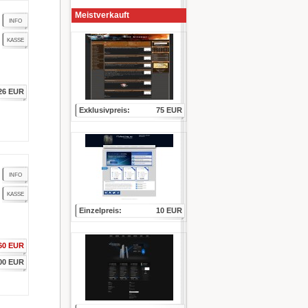
Meistverkauft
INFO
KASSE
26 EUR
Exklusivpreis:
75 EUR
INFO
KASSE
Einzelpreis:
10 EUR
60 EUR
00 EUR