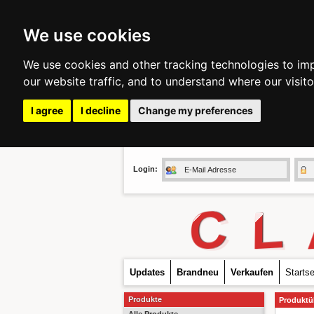
We use cookies
We use cookies and other tracking technologies to im
our website traffic, and to understand where our visit
I agree
I decline
Change my preferences
Login:
C
L
Updates
Brandneu
Verkaufen
Startse
Produkte
Produktü
Alle Produkte