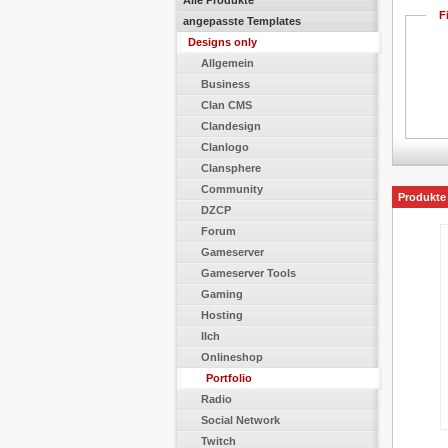
F
angepasste Templates
Designs only
Allgemein
Business
Clan CMS
Clandesign
Clanlogo
Clansphere
Community
Produkte
DZCP
Forum
Gameserver
Gameserver Tools
Gaming
Hosting
Ilch
Onlineshop
Portfolio
Radio
Social Network
Twitch