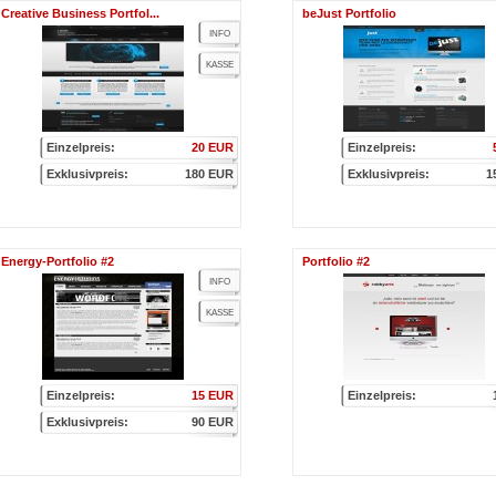
Creative Business Portfol...
beJust Portfolio
INFO
KASSE
Einzelpreis:
20 EUR
Einzelpreis:
Exklusivpreis:
180 EUR
Exklusivpreis:
1
Energy-Portfolio #2
Portfolio #2
INFO
KASSE
Einzelpreis:
15 EUR
Einzelpreis:
Exklusivpreis:
90 EUR