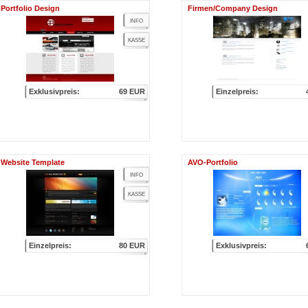
Portfolio Design
Firmen/Company Design
INFO
KASSE
Exklusivpreis:
69 EUR
Einzelpreis:
Website Template
AVO-Portfolio
INFO
KASSE
Einzelpreis:
80 EUR
Exklusivpreis: