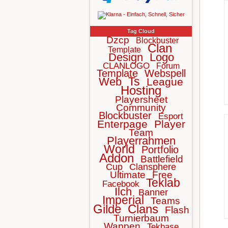
Tag Cloud
Dzcp
Blockbuster
Clan
Template
Design
Logo
CLANLOGO
Forum
Template
Webspell
Ts
Web
League
Hosting
Playersheet
Community
Blockbuster
Esport
Enterpage
Player
Team
Playerrahmen
World
Portfolio
Addon
Battlefield
Cup
Clansphere
Ultimate
Free
Teklab
Facebook
Ilch
Banner
Imperial
Teams
Gilde
Clans
Flash
Turnierbaum
Wappen
Tekbase