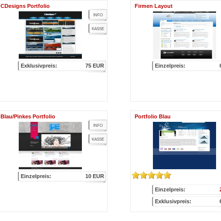
CDesigns Portfolio
Firmen Layout
INFO
KASSE
Exklusivpreis:
75 EUR
Einzelpreis:
Blau/Pinkes Portfolio
Portfolio Blau
INFO
KASSE
Einzelpreis:
10 EUR
Einzelpreis:
Exklusivpreis: