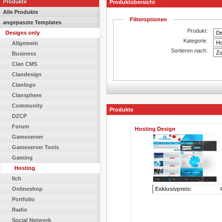
Produkte
Produktübersicht
Alle Produkte
Filteroptionen
angepasste Templates
Produkt:
Designs only
Kategorie:
Allgemein
Sortieren nach:
Business
Clan CMS
Clandesign
Clanlogo
Clansphere
Community
Produkte
DZCP
Forum
Hosting Design
Gameserver
Gameserver Tools
Gaming
Hosting
Ilch
Onlineshop
Exklusivpreis:
Portfolio
Radio
Social Network