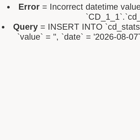
Error
= Incorrect datetime valu
`CD_1_1`.`cd_s
Query
= INSERT INTO `cd_stats` S
`value` = '', `date` = '2026-08-0