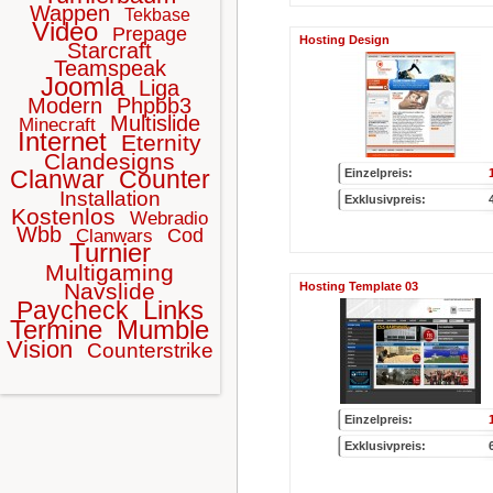
Wappen
Tekbase
Video
Prepage
Hosting Design
Starcraft
Teamspeak
Joomla
Liga
Modern
Phpbb3
Multislide
Minecraft
Internet
Eternity
Clandesigns
Clanwar
Counter
Einzelpreis:
Installation
Exklusivpreis:
Kostenlos
Webradio
Wbb
Cod
Clanwars
Turnier
Multigaming
Navslide
Hosting Template 03
Links
Paycheck
Termine
Mumble
Vision
Counterstrike
Einzelpreis:
Exklusivpreis: