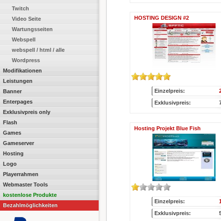
Twitch
HOSTING DESIGN #2
Video Seite
Wartungsseiten
Webspell
webspell / html / alle
Wordpress
Modifikationen
Leistungen
Einzelpreis:
Banner
Enterpages
Exklusivpreis:
Exklusivpreis only
Flash
Hosting Projekt Blue Fish
Games
Gameserver
Hosting
Logo
Playerrahmen
Webmaster Tools
kostenlose Produkte
Einzelpreis:
Bezahlmöglichkeiten
Exklusivpreis: