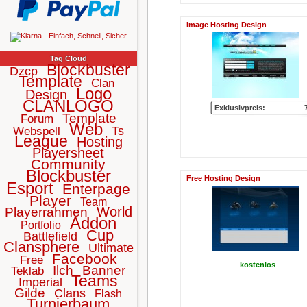
Image Hosting Design
Tag Cloud
Blockbuster
Dzcp
Template
Clan
Logo
Design
CLANLOGO
Exklusivpreis:
Template
Forum
Web
Ts
Webspell
League
Hosting
Playersheet
Community
Blockbuster
Free Hosting Design
Esport
Enterpage
Player
Team
World
Playerrahmen
Addon
Portfolio
Cup
Battlefield
Clansphere
Ultimate
Facebook
Free
kostenlos
Ilch
Banner
Teklab
Teams
Imperial
Gilde
Clans
Flash
Turnierbaum