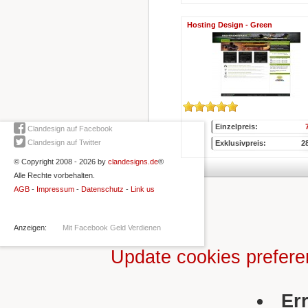
Hosting Design - Green
Einzelpreis:
Clandesign auf Facebook
Clandesign auf Twitter
Exklusivpreis:
2
© Copyright 2008 - 2026 by
clandesigns.de
®
Alle Rechte vorbehalten.
AGB
-
Impressum
-
Datenschutz
-
Link us
Anzeigen:
Mit Facebook Geld Verdienen
Update cookies prefer
Er