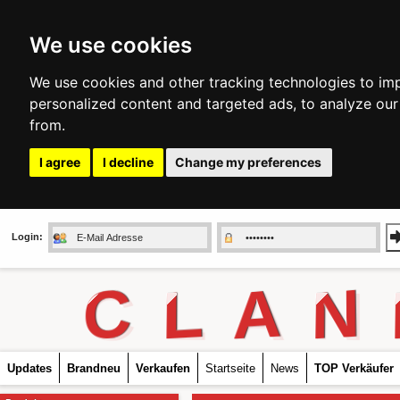
We use cookies
We use cookies and other tracking technologies to im
personalized content and targeted ads, to analyze our
from.
I agree
I decline
Change my preferences
Login:
C
L
A
N
Updates
Brandneu
Verkaufen
Startseite
News
TOP Verkäufer